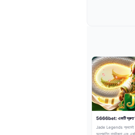
5666bet: একটি দ্রুত নি
Jade Legends প্রথমেই আপন
অনুপ্রাণিত নান্দনিকতা এবং একট