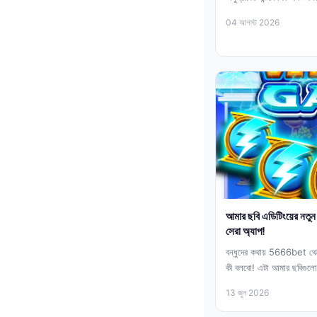
মেকানিক্সের...
04 আগস্ট 2026
আমার ছবি এডিটিংয়ের নতু
সেরা অ্যাপ!
বন্ধুদের কথায় 5666bet থেক
কী বলবো! এটা আমার ছবিগুল
13 জুন 2026