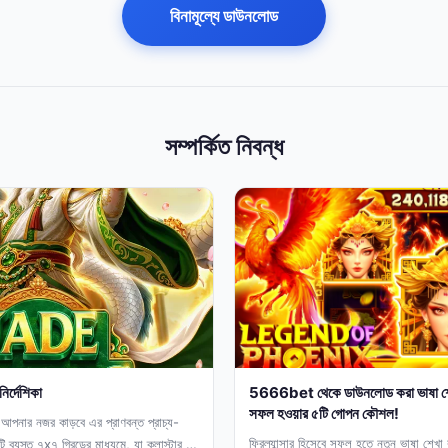
বিনামূল্যে ডাউনলোড
সম্পর্কিত নিবন্ধ
র্দেশিকা
5666bet থেকে ডাউনলোড করা ভাষা শেখার 
সফল হওয়ার ৫টি গোপন কৌশল!
ার নজর কাড়বে এর প্রাণবন্ত প্রাচ্য-
ফ্রিল্যান্সার হিসেবে সফল হতে নতুন ভাষা শেখ
ি ব্যস্ত ৭x৭ গ্রিডের মাধ্যমে, যা ক্লাস্টার পে