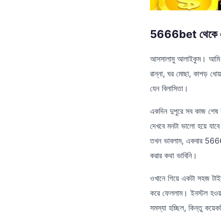
5666bet থেকে একট
আসসালামু আলাইকুম। আমি এক
রান্না, ঘর মোছা, কাপড় ধো
যেন বিলাসিতা।
একদিন দুপুরে সব কাজ শেষ
দেখবে মনটা ভালো হয়ে যাব
তখন ভাবলাম, একবার 566
করার কথা ভাবিনি।
ওখানে গিয়ে একটা সহজ টাই
করে ফেললাম। ইনস্টল হওয়ার
সমস্যা হচ্ছিল, কিন্তু কয়