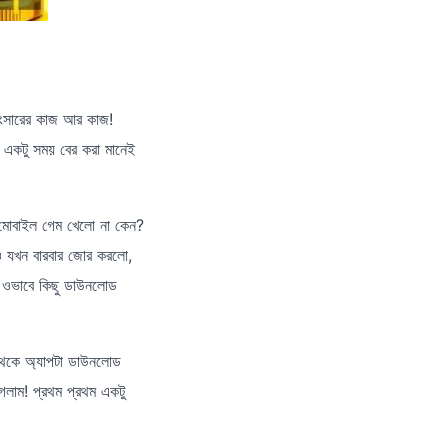
 সংসারের কাজ আর কাজ!
য একটু সময় বের করা মানেই
 মোবাইল গেম খেলো না কেন?
ও যখন বারবার জোর করলো,
ওভাবে কিছু ডাউনলোড
থেকে অ্যাপটা ডাউনলোড
লাম! প্রথম প্রথম একটু