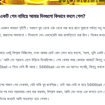
ি গেম নামিয়ে আমার দিনগুলো কিভাবে বদলে গেল?
জন সাধারণ গৃহিণী। সকালে ঘুম থেকে ওঠা থেকে শুরু করে রাতে ঘুমানো পর্যন্ত শুধু
য়া, বাচ্চাদের সামলানো – দিনগুলো যেন একঘেয়েমি আর ক্লান্তিতে ভরা ছিল। নিজের জন্
 করে একটু বিশ্রাম নিচ্ছিলাম, তখন আমার ছোট বোন ফোন করে বললো, ‘আপা, তুমি একটা
ে।’ আমি তো প্রথমে হেসে উড়িয়ে দিয়েছিলাম। গেম খেলার সময় কোথায় আমার? কিন্তু 
6bet-এ গিয়ে দেখি কী আছে। 5666bet-এর নাম এর আগেও শুনেছি, কিন্তু কখনো 
পের পাজল গেম দেখলাম, যেটা নাকি খুব জনপ্রিয়। তাই আর দেরি না করে 5666bet 
 পর যখন প্রথমবার খেলা শুরু করলাম, বিশ্বাস করুন, আমি যেন অন্য এক জগতে চলে গে
েকদিনের মধ্যেই আমি অভ্যস্ত হয়ে গেলাম।