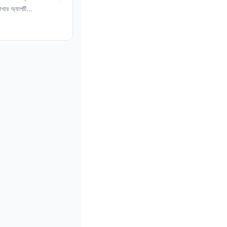
ার অ্যাপটি...