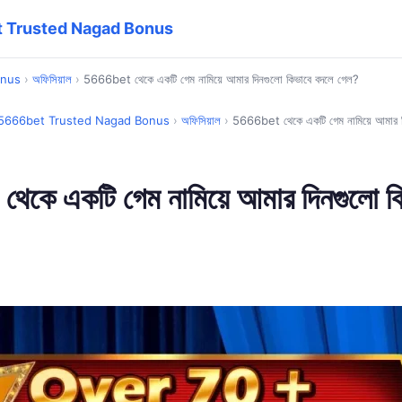
bet Trusted Nagad Bonus
onus
›
অফিসিয়াল
›
5666bet থেকে একটি গেম নামিয়ে আমার দিনগুলো কিভাবে বদলে গেল?
া - 5666bet Trusted Nagad Bonus
›
অফিসিয়াল
›
5666bet থেকে একটি গেম নামিয়ে আমার দ
কে একটি গেম নামিয়ে আমার দিনগুলো কি