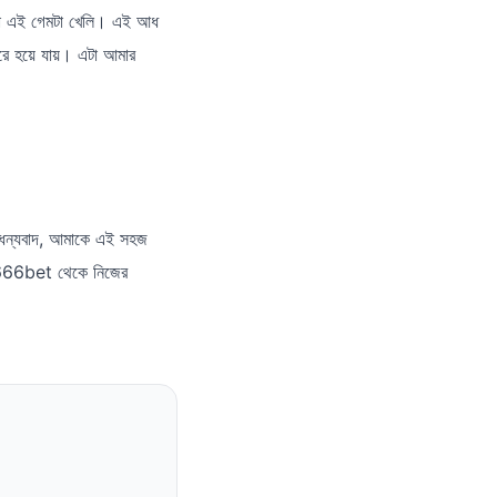
মতো এই গেমটা খেলি। এই আধ
ুরে হয়ে যায়। এটা আমার
ধন্যবাদ, আমাকে এই সহজ
র 5666bet থেকে নিজের