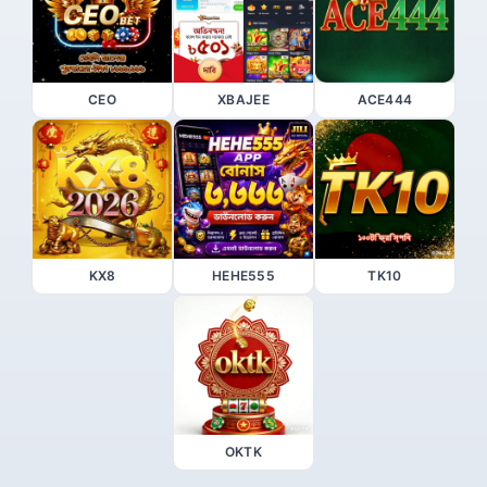
CEO
XBAJEE
ACE444
KX8
HEHE555
TK10
OKTK