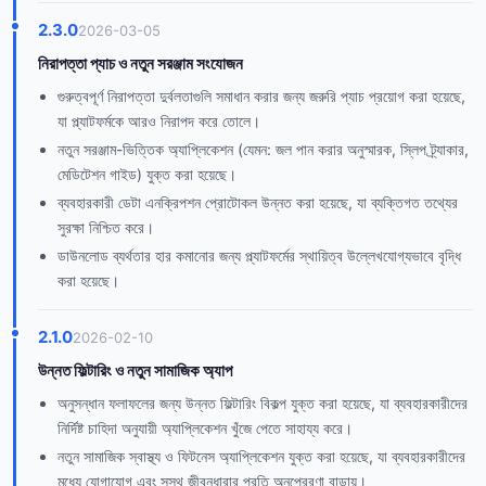
2.3.0
2026-03-05
নিরাপত্তা প্যাচ ও নতুন সরঞ্জাম সংযোজন
গুরুত্বপূর্ণ নিরাপত্তা দুর্বলতাগুলি সমাধান করার জন্য জরুরি প্যাচ প্রয়োগ করা হয়েছে,
যা প্ল্যাটফর্মকে আরও নিরাপদ করে তোলে।
নতুন সরঞ্জাম-ভিত্তিক অ্যাপ্লিকেশন (যেমন: জল পান করার অনুস্মারক, স্লিপ ট্র্যাকার,
মেডিটেশন গাইড) যুক্ত করা হয়েছে।
ব্যবহারকারী ডেটা এনক্রিপশন প্রোটোকল উন্নত করা হয়েছে, যা ব্যক্তিগত তথ্যের
সুরক্ষা নিশ্চিত করে।
ডাউনলোড ব্যর্থতার হার কমানোর জন্য প্ল্যাটফর্মের স্থায়িত্ব উল্লেখযোগ্যভাবে বৃদ্ধি
করা হয়েছে।
2.1.0
2026-02-10
উন্নত ফিল্টারিং ও নতুন সামাজিক অ্যাপ
অনুসন্ধান ফলাফলের জন্য উন্নত ফিল্টারিং বিকল্প যুক্ত করা হয়েছে, যা ব্যবহারকারীদের
নির্দিষ্ট চাহিদা অনুযায়ী অ্যাপ্লিকেশন খুঁজে পেতে সাহায্য করে।
নতুন সামাজিক স্বাস্থ্য ও ফিটনেস অ্যাপ্লিকেশন যুক্ত করা হয়েছে, যা ব্যবহারকারীদের
মধ্যে যোগাযোগ এবং সুস্থ জীবনধারার প্রতি অনুপ্রেরণা বাড়ায়।