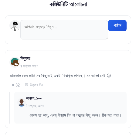
কমিউনিটি আলোচনা
পাঠান
নিলুফার
1 সপ্তাহ আগে
আজকাল কেন জানি সব কিছুতেই একটা বিরক্তি লাগছে। মন ভালো নেই 😔
💬 উত্তর দিন
♥ 32
আকাশ_১০০
1 সপ্তাহ আগে
এরকম হয় আপু, একটু বিশ্রাম নিন বা পছন্দের কিছু করুন। ঠিক হয়ে যাবে।