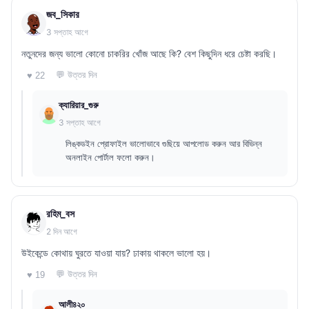
জব_সিকার
3 সপ্তাহ আগে
নতুনদের জন্য ভালো কোনো চাকরির খোঁজ আছে কি? বেশ কিছুদিন ধরে চেষ্টা করছি।
💬 উত্তর দিন
♥ 22
ক্যারিয়ার_গুরু
3 সপ্তাহ আগে
লিঙ্কডইন প্রোফাইল ভালোভাবে গুছিয়ে আপলোড করুন আর বিভিন্ন
অনলাইন পোর্টাল ফলো করুন।
রহিম_বস
2 দিন আগে
উইকেন্ডে কোথায় ঘুরতে যাওয়া যায়? ঢাকায় থাকলে ভালো হয়।
💬 উত্তর দিন
♥ 19
আলী৪২০