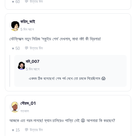
💬 উত্তর দিন
♥ 60
করিম_ভাই
5 দিন আগে
নেটফ্লিক্সে নতুন সিরিজ 'স্কুইড গেম' দেখলাম, মাথা নষ্ট! কী থ্রিলার!
💬 উত্তর দিন
♥ 50
মনি_007
5 দিন আগে
একদম ঠিক বলেছেন! শেষ পর্ব দেখে তো চমকে গিয়েছিলাম 😱
সৌরভ_01
গতকাল
আজকে এত গরম লাগছে! ফ্যান চালিয়েও শান্তি নেই 😩 আপনারা কি করছেন?
💬 উত্তর দিন
♥ 15