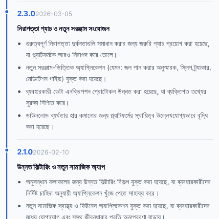
2.3.0
2026-03-05
নিরাপত্তা প্যাচ ও নতুন সরঞ্জাম সংযোজন
গুরুত্বপূর্ণ নিরাপত্তা দুর্বলতাগুলি সমাধান করার জন্য জরুরি প্যাচ প্রয়োগ করা হয়েছে,
যা প্ল্যাটফর্মকে আরও নিরাপদ করে তোলে।
নতুন সরঞ্জাম-ভিত্তিক অ্যাপ্লিকেশন (যেমন: জল পান করার অনুস্মারক, স্লিপ ট্র্যাকার,
মেডিটেশন গাইড) যুক্ত করা হয়েছে।
ব্যবহারকারী ডেটা এনক্রিপশন প্রোটোকল উন্নত করা হয়েছে, যা ব্যক্তিগত তথ্যের
সুরক্ষা নিশ্চিত করে।
ডাউনলোড ব্যর্থতার হার কমানোর জন্য প্ল্যাটফর্মের স্থায়িত্ব উল্লেখযোগ্যভাবে বৃদ্ধি
করা হয়েছে।
2.1.0
2026-02-10
উন্নত ফিল্টারিং ও নতুন সামাজিক অ্যাপ
অনুসন্ধান ফলাফলের জন্য উন্নত ফিল্টারিং বিকল্প যুক্ত করা হয়েছে, যা ব্যবহারকারীদের
নির্দিষ্ট চাহিদা অনুযায়ী অ্যাপ্লিকেশন খুঁজে পেতে সাহায্য করে।
নতুন সামাজিক স্বাস্থ্য ও ফিটনেস অ্যাপ্লিকেশন যুক্ত করা হয়েছে, যা ব্যবহারকারীদের
মধ্যে যোগাযোগ এবং সুস্থ জীবনধারার প্রতি অনুপ্রেরণা বাড়ায়।