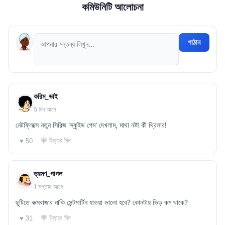
কমিউনিটি আলোচনা
পাঠান
করিম_ভাই
5 দিন আগে
নেটফ্লিক্সে নতুন সিরিজ 'স্কুইড গেম' দেখলাম, মাথা নষ্ট! কী থ্রিলার!
💬 উত্তর দিন
♥ 50
ভ্রমণ_পাগল
1 সপ্তাহ আগে
ছুটিতে কক্সবাজার নাকি সেন্টমার্টিন যাওয়া ভালো হবে? কোনটায় ভিড় কম থাকে?
💬 উত্তর দিন
♥ 31