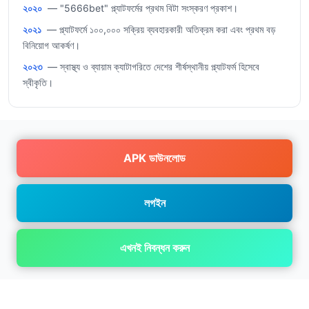
২০২০
— "5666bet" প্ল্যাটফর্মের প্রথম বিটা সংস্করণ প্রকাশ।
২০২১
— প্ল্যাটফর্মে ১০০,০০০ সক্রিয় ব্যবহারকারী অতিক্রম করা এবং প্রথম বড়
বিনিয়োগ আকর্ষণ।
২০২৩
— স্বাস্থ্য ও ব্যায়াম ক্যাটাগরিতে দেশের শীর্ষস্থানীয় প্ল্যাটফর্ম হিসেবে
স্বীকৃতি।
APK ডাউনলোড
লগইন
এখনই নিবন্ধন করুন