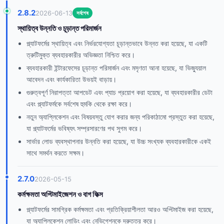
2.8.2
2026-06-13
সর্বশেষ
স্থায়িত্ব উন্নতি ও চূড়ান্ত পরিমার্জন
প্ল্যাটফর্মের স্থায়িত্ব এবং নির্ভরযোগ্যতা চূড়ান্তভাবে উন্নত করা হয়েছে, যা একটি
ত্রুটিমুক্ত ব্যবহারকারীর অভিজ্ঞতা নিশ্চিত করে।
ব্যবহারকারী ইন্টারফেসের চূড়ান্ত পরিমার্জন এবং মসৃণতা আনা হয়েছে, যা ভিজ্যুয়াল
আবেদন এবং কার্যকারিতা উভয়ই বাড়ায়।
গুরুত্বপূর্ণ নিরাপত্তা আপডেট এবং প্যাচ প্রয়োগ করা হয়েছে, যা ব্যবহারকারীর ডেটা
এবং প্ল্যাটফর্মকে সর্বশেষ হুমকি থেকে রক্ষা করে।
নতুন অ্যাপ্লিকেশন এবং বিষয়বস্তু যোগ করার জন্য পরিকাঠামো প্রস্তুত করা হয়েছে,
যা প্ল্যাটফর্মের ভবিষ্যৎ সম্প্রসারণের পথ সুগম করে।
সার্ভার লোড ব্যবস্থাপনার উন্নতি করা হয়েছে, যা উচ্চ সংখ্যক ব্যবহারকারীকে একই
সাথে সমর্থন করতে সক্ষম।
2.7.0
2026-05-15
কর্মক্ষমতা অপ্টিমাইজেশন ও বাগ ফিক্স
প্ল্যাটফর্মের সামগ্রিক কর্মক্ষমতা এবং প্রতিক্রিয়াশীলতা আরও অপ্টিমাইজ করা হয়েছে,
যা অ্যাপ্লিকেশন লোডিং এবং নেভিগেশনকে দ্রুততর করে।