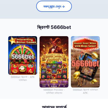
সকল ব্র্যান্ড দেখুন →
স্ক্রিনশট 5666bet
5666bet স্ক্রিনশট - APK
অফিসিয়াল
5666bet Preview -
5666bet স্ক্রিনশট অফিসিয়াল
অফিসিয়াল ডাউনলোড
APK
আমাদের সম্পর্কে