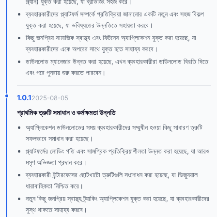
প্ল্যান) যুক্ত করা হয়েছে, যা ব্রাউজিং সহজ করে।
ব্যবহারকারীদের প্ল্যাটফর্ম সম্পর্কে প্রতিক্রিয়া জানানোর একটি নতুন এবং সহজ বিকল্প
যুক্ত করা হয়েছে, যা ভবিষ্যতের উন্নতিতে সহায়তা করবে।
কিছু জনপ্রিয় সামাজিক স্বাস্থ্য এবং ফিটনেস অ্যাপ্লিকেশন যুক্ত করা হয়েছে, যা
ব্যবহারকারীদের একে অপরের সাথে যুক্ত হতে সাহায্য করবে।
ডাউনলোড ম্যানেজার উন্নত করা হয়েছে, এখন ব্যবহারকারীরা ডাউনলোড বিরতি দিতে
এবং পরে পুনরায় শুরু করতে পারবেন।
1.0.1
2025-08-05
প্রাথমিক ত্রুটি সমাধান ও কর্মক্ষমতা উন্নতি
অ্যাপ্লিকেশন ডাউনলোডের সময় ব্যবহারকারীদের সম্মুখীন হওয়া কিছু সাধারণ ত্রুটি
সফলভাবে সমাধান করা হয়েছে।
প্ল্যাটফর্মের লোডিং গতি এবং সামগ্রিক প্রতিক্রিয়াশীলতা উন্নত করা হয়েছে, যা আরও
মসৃণ অভিজ্ঞতা প্রদান করে।
ব্যবহারকারী ইন্টারফেসের ছোটখাটো ত্রুটিগুলি সংশোধন করা হয়েছে, যা ভিজ্যুয়াল
ধারাবাহিকতা নিশ্চিত করে।
নতুন কিছু জনপ্রিয় স্বাস্থ্য ট্র্যাকিং অ্যাপ্লিকেশন যুক্ত করা হয়েছে, যা ব্যবহারকারীদের
সুস্থ থাকতে সাহায্য করবে।