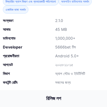
বিস্তারিত অ্যাপ বিবরণ এবং ব্যবহারকারী পর্যালোচনা
অফলাইন ডাউনলোড সমর্থন
একাধিক ভাষা সমর্থন
সংস্করণ
2.1.0
আকার
45 MB
ডাউনলোড
1,000,000+
Developer
5666bet টিম
প্রয়োজনীয়তা
Android 5.0+
আপডেট
২০২৩-১১-১৫
বিভাগ
অ্যাপ স্টোর ও ইউটিলিটি
কনটেন্ট রেটিং
সকলের জন্য
রিলিজ লগ