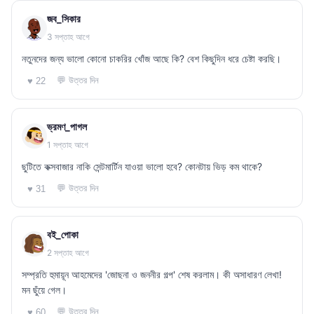
জব_সিকার
3 সপ্তাহ আগে
নতুনদের জন্য ভালো কোনো চাকরির খোঁজ আছে কি? বেশ কিছুদিন ধরে চেষ্টা করছি।
💬 উত্তর দিন
♥ 22
ভ্রমণ_পাগল
1 সপ্তাহ আগে
ছুটিতে কক্সবাজার নাকি সেন্টমার্টিন যাওয়া ভালো হবে? কোনটায় ভিড় কম থাকে?
💬 উত্তর দিন
♥ 31
বই_পোকা
2 সপ্তাহ আগে
সম্প্রতি হুমায়ূন আহমেদের 'জোছনা ও জননীর গল্প' শেষ করলাম। কী অসাধারণ লেখা!
মন ছুঁয়ে গেল।
💬 উত্তর দিন
♥ 60