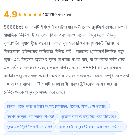
4.9
★
★
★
★
★
135790 পর্যালোচনা
5666bet
হল একটি শীর্ষস্থানীয় সফ্টওয়্যার ডাউনলোড প্ল্যাটফর্ম যেখানে আপনি
সামাজিক, ভিডিও, টুলস, গেম, শিক্ষা এবং আরও অনেক কিছুর মতো বিভিন্ন
ক্যাটাগরির অ্যাপ খুঁজে পাবেন। আমরা ব্যবহারকারীদের জন্য একটি নিরাপদ ও
নির্ভরযোগ্য ডাউনলোড অভিজ্ঞতা নিশ্চিত করি। আমাদের প্ল্যাটফর্মে নিয়মিত নতুন
অ্যাপ এবং বিদ্যমান অ্যাপের দ্রুত আপডেট পাওয়া যায়, যা আপনাকে সর্বদা সেরা
এবং সর্বশেষ সংস্করণ ব্যবহার করতে সাহায্য করে। 5666bet এর মাধ্যমে,
আপনার পছন্দের সমস্ত অ্যাপ দ্রুত এবং সহজে ডাউনলোড করুন, সম্পূর্ণ নিরাপত্তা
এবং সুবিধার সাথে। এটি একটি ব্যবহারকারী-বান্ধব ইন্টারফেস অফার করে যা
নেভিগেশনকে অত্যন্ত সহজ করে তোলে।
বিভিন্ন ধরণের অ্যাপের বিশাল সংগ্রহ (সামাজিক, বিনোদন, শিক্ষা, গেম ইত্যাদি)
সর্বশেষ সংস্করণ সহ নিয়মিত আপডেট
প্রত্যেক অ্যাপের জন্য নিরাপত্তা যাচাইকরণ
দ্রুত এবং স্থিতিশীল ডাউনলোড গতি
ব্যবহারকারী-বান্ধব ইন্টারফেস এবং সহজ নেভিগেশন