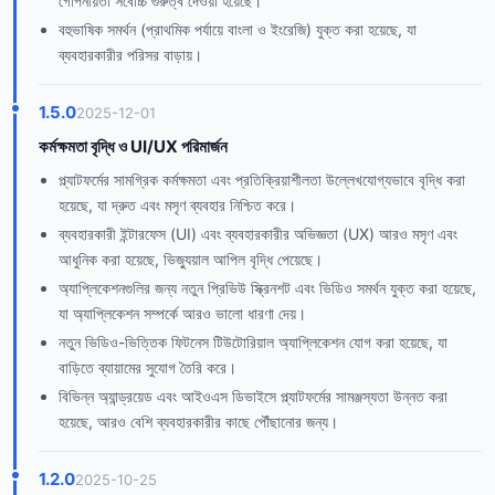
গোপনীয়তা সর্বোচ্চ গুরুত্ব দেওয়া হয়েছে।
বহুভাষিক সমর্থন (প্রাথমিক পর্যায়ে বাংলা ও ইংরেজি) যুক্ত করা হয়েছে, যা
ব্যবহারকারীর পরিসর বাড়ায়।
1.5.0
2025-12-01
কর্মক্ষমতা বৃদ্ধি ও UI/UX পরিমার্জন
প্ল্যাটফর্মের সামগ্রিক কর্মক্ষমতা এবং প্রতিক্রিয়াশীলতা উল্লেখযোগ্যভাবে বৃদ্ধি করা
হয়েছে, যা দ্রুত এবং মসৃণ ব্যবহার নিশ্চিত করে।
ব্যবহারকারী ইন্টারফেস (UI) এবং ব্যবহারকারীর অভিজ্ঞতা (UX) আরও মসৃণ এবং
আধুনিক করা হয়েছে, ভিজ্যুয়াল আপিল বৃদ্ধি পেয়েছে।
অ্যাপ্লিকেশনগুলির জন্য নতুন প্রিভিউ স্ক্রিনশট এবং ভিডিও সমর্থন যুক্ত করা হয়েছে,
যা অ্যাপ্লিকেশন সম্পর্কে আরও ভালো ধারণা দেয়।
নতুন ভিডিও-ভিত্তিক ফিটনেস টিউটোরিয়াল অ্যাপ্লিকেশন যোগ করা হয়েছে, যা
বাড়িতে ব্যায়ামের সুযোগ তৈরি করে।
বিভিন্ন অ্যান্ড্রয়েড এবং আইওএস ডিভাইসে প্ল্যাটফর্মের সামঞ্জস্যতা উন্নত করা
হয়েছে, আরও বেশি ব্যবহারকারীর কাছে পৌঁছানোর জন্য।
1.2.0
2025-10-25