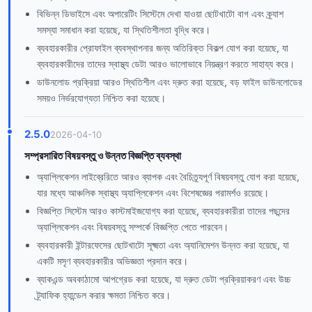
বিভিন্ন ডিভাইসে এবং অপারেটিং সিস্টেমে দেখা যাওয়া ছোটখাটো বাগ এবং ক্র্যাশ
সমস্যা সমাধান করা হয়েছে, যা স্থিতিশীলতা বৃদ্ধি করে।
ব্যবহারকারীর প্রোফাইল ব্যবস্থাপনার জন্য অতিরিক্ত বিকল্প যোগ করা হয়েছে, যা
ব্যবহারকারীদের তাদের স্বাস্থ্য ডেটা আরও ভালোভাবে নিয়ন্ত্রণ করতে সাহায্য করে।
ডাউনলোড প্রক্রিয়া আরও স্থিতিশীল এবং দ্রুত করা হয়েছে, বড় ফাইল ডাউনলোডের
সময়ও নির্ভরযোগ্যতা নিশ্চিত করা হয়েছে।
2.5.0
2026-04-10
সম্প্রসারিত বিষয়বস্তু ও উন্নত বিজ্ঞপ্তি ব্যবস্থা
অ্যাপ্লিকেশন লাইব্রেরিতে আরও ব্যাপক এবং বৈচিত্র্যপূর্ণ বিষয়বস্তু যোগ করা হয়েছে,
যার মধ্যে আঞ্চলিক স্বাস্থ্য অ্যাপ্লিকেশন এবং বিশেষজ্ঞের পরামর্শও রয়েছে।
বিজ্ঞপ্তি সিস্টেম আরও কাস্টমাইজযোগ্য করা হয়েছে, ব্যবহারকারীরা তাদের পছন্দের
অ্যাপ্লিকেশন এবং বিষয়বস্তু সম্পর্কে বিজ্ঞপ্তি পেতে পারবেন।
ব্যবহারকারী ইন্টারফেসের ছোটখাটো সূক্ষ্মতা এবং অ্যানিমেশন উন্নত করা হয়েছে, যা
একটি মসৃণ ব্যবহারকারীর অভিজ্ঞতা প্রদান করে।
ব্যাকএন্ড অবকাঠামো আপগ্রেড করা হয়েছে, যা দ্রুত ডেটা প্রক্রিয়াকরণ এবং উচ্চ
ট্র্যাফিক হ্যান্ডেল করার ক্ষমতা নিশ্চিত করে।