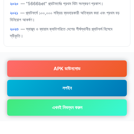
২০২০
— "5666bet" প্ল্যাটফর্মের প্রথম বিটা সংস্করণ প্রকাশ।
২০২১
— প্ল্যাটফর্মে ১০০,০০০ সক্রিয় ব্যবহারকারী অতিক্রম করা এবং প্রথম বড়
বিনিয়োগ আকর্ষণ।
২০২৩
— স্বাস্থ্য ও ব্যায়াম ক্যাটাগরিতে দেশের শীর্ষস্থানীয় প্ল্যাটফর্ম হিসেবে
স্বীকৃতি।
APK ডাউনলোড
লগইন
এখনই নিবন্ধন করুন