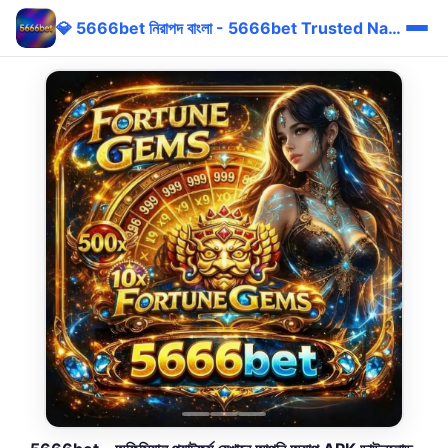
💎 5666bet নিরাপদ বাংলা - 5666bet Trusted Nagad Bonus