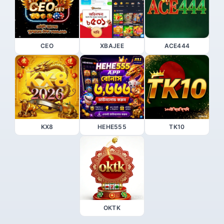
CEO
XBAJEE
ACE444
KX8
HEHE555
TK10
OKTK