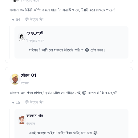
1 সপ্তাহ আগে
সকালে ৩০ মিনিট জগিং করলে সারাদিন এনার্জি থাকে, ট্রাই করে দেখতে পারেন!
💬 উত্তর দিন
♥ 64
স্বাস্থ্য_প্রেমী
1 সপ্তাহ আগে
সত্যিই? আমি তো সকালে উঠতেই পারি না 😂 চেষ্টা করব।
সৌরভ_01
গতকাল
আজকে এত গরম লাগছে! ফ্যান চালিয়েও শান্তি নেই 😩 আপনারা কি করছেন?
💬 উত্তর দিন
♥ 15
ফারজানা খান
গতকাল
একই অবস্থা ভাইয়া! আইসক্রিম খাচ্ছি বসে বসে 😂