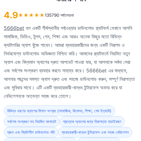
4.9
★
★
★
★
★
135790 পর্যালোচনা
5666bet
হল একটি শীর্ষস্থানীয় সফ্টওয়্যার ডাউনলোড প্ল্যাটফর্ম যেখানে আপনি
সামাজিক, ভিডিও, টুলস, গেম, শিক্ষা এবং আরও অনেক কিছুর মতো বিভিন্ন
ক্যাটাগরির অ্যাপ খুঁজে পাবেন। আমরা ব্যবহারকারীদের জন্য একটি নিরাপদ ও
নির্ভরযোগ্য ডাউনলোড অভিজ্ঞতা নিশ্চিত করি। আমাদের প্ল্যাটফর্মে নিয়মিত নতুন
অ্যাপ এবং বিদ্যমান অ্যাপের দ্রুত আপডেট পাওয়া যায়, যা আপনাকে সর্বদা সেরা
এবং সর্বশেষ সংস্করণ ব্যবহার করতে সাহায্য করে। 5666bet এর মাধ্যমে,
আপনার পছন্দের সমস্ত অ্যাপ দ্রুত এবং সহজে ডাউনলোড করুন, সম্পূর্ণ নিরাপত্তা
এবং সুবিধার সাথে। এটি একটি ব্যবহারকারী-বান্ধব ইন্টারফেস অফার করে যা
নেভিগেশনকে অত্যন্ত সহজ করে তোলে।
বিভিন্ন ধরণের অ্যাপের বিশাল সংগ্রহ (সামাজিক, বিনোদন, শিক্ষা, গেম ইত্যাদি)
সর্বশেষ সংস্করণ সহ নিয়মিত আপডেট
প্রত্যেক অ্যাপের জন্য নিরাপত্তা যাচাইকরণ
দ্রুত এবং স্থিতিশীল ডাউনলোড গতি
ব্যবহারকারী-বান্ধব ইন্টারফেস এবং সহজ নেভিগেশন