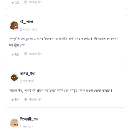
💬 উত্তর দিন
♥ 13
বই_পোকা
2 সপ্তাহ আগে
সম্প্রতি হুমায়ূন আহমেদের 'জোছনা ও জননীর গল্প' শেষ করলাম। কী অসাধারণ লেখা!
মন ছুঁয়ে গেল।
💬 উত্তর দিন
♥ 60
সাদিয়া_ইভা
2 মাস আগে
সামনে ঈদ, সবাই কী প্ল্যান করছেন? আমি তো বাড়ির দিকে রওনা দেবো ভাবছি।
💬 উত্তর দিন
♥ 57
মিতব্যায়ী_মান
1 মাস আগে