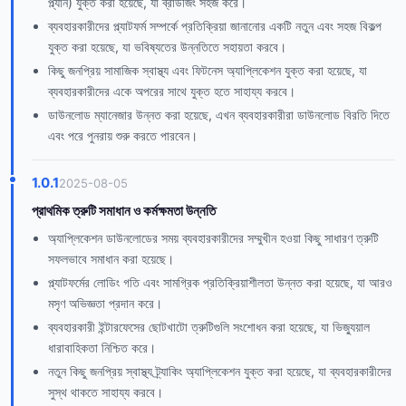
প্ল্যান) যুক্ত করা হয়েছে, যা ব্রাউজিং সহজ করে।
ব্যবহারকারীদের প্ল্যাটফর্ম সম্পর্কে প্রতিক্রিয়া জানানোর একটি নতুন এবং সহজ বিকল্প
যুক্ত করা হয়েছে, যা ভবিষ্যতের উন্নতিতে সহায়তা করবে।
কিছু জনপ্রিয় সামাজিক স্বাস্থ্য এবং ফিটনেস অ্যাপ্লিকেশন যুক্ত করা হয়েছে, যা
ব্যবহারকারীদের একে অপরের সাথে যুক্ত হতে সাহায্য করবে।
ডাউনলোড ম্যানেজার উন্নত করা হয়েছে, এখন ব্যবহারকারীরা ডাউনলোড বিরতি দিতে
এবং পরে পুনরায় শুরু করতে পারবেন।
1.0.1
2025-08-05
প্রাথমিক ত্রুটি সমাধান ও কর্মক্ষমতা উন্নতি
অ্যাপ্লিকেশন ডাউনলোডের সময় ব্যবহারকারীদের সম্মুখীন হওয়া কিছু সাধারণ ত্রুটি
সফলভাবে সমাধান করা হয়েছে।
প্ল্যাটফর্মের লোডিং গতি এবং সামগ্রিক প্রতিক্রিয়াশীলতা উন্নত করা হয়েছে, যা আরও
মসৃণ অভিজ্ঞতা প্রদান করে।
ব্যবহারকারী ইন্টারফেসের ছোটখাটো ত্রুটিগুলি সংশোধন করা হয়েছে, যা ভিজ্যুয়াল
ধারাবাহিকতা নিশ্চিত করে।
নতুন কিছু জনপ্রিয় স্বাস্থ্য ট্র্যাকিং অ্যাপ্লিকেশন যুক্ত করা হয়েছে, যা ব্যবহারকারীদের
সুস্থ থাকতে সাহায্য করবে।