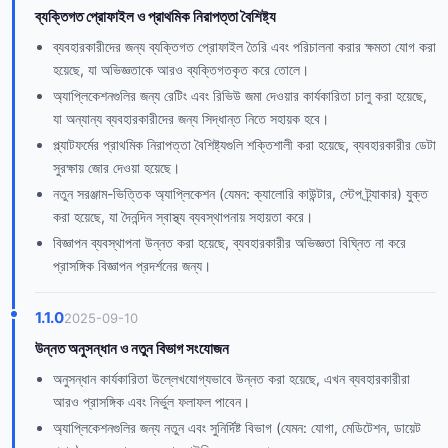
ব্যক্তিগত প্রোফাইল ও প্রাথমিক নিরাপত্তা বৈশিষ্ট্য
ব্যবহারকারীদের জন্য ব্যক্তিগত প্রোফাইল তৈরি এবং পরিচালনা করার ক্ষমতা যোগ করা
হয়েছে, যা অভিজ্ঞতাকে আরও ব্যক্তিগতকৃত করে তোলে।
অ্যাপ্লিকেশনগুলির জন্য রেটিং এবং রিভিউ জমা দেওয়ার কার্যকারিতা চালু করা হয়েছে,
যা অন্যান্য ব্যবহারকারীদের জন্য সিদ্ধান্ত নিতে সহায়ক হবে।
প্ল্যাটফর্মের প্রাথমিক নিরাপত্তা বৈশিষ্ট্যগুলি শক্তিশালী করা হয়েছে, ব্যবহারকারীর ডেটা
সুরক্ষায় জোর দেওয়া হয়েছে।
নতুন সরঞ্জাম-ভিত্তিক অ্যাপ্লিকেশন (যেমন: ক্যালোরি কাউন্টার, স্টেপ ট্র্যাকার) যুক্ত
করা হয়েছে, যা দৈনন্দিন স্বাস্থ্য ব্যবস্থাপনায় সহায়তা করে।
বিজ্ঞাপন ব্যবস্থাপনা উন্নত করা হয়েছে, ব্যবহারকারীর অভিজ্ঞতা বিঘ্নিত না করে
প্রাসঙ্গিক বিজ্ঞাপন প্রদর্শনের জন্য।
1.1.0
2025-09-10
উন্নত অনুসন্ধান ও নতুন বিভাগ সংযোজন
অনুসন্ধান কার্যকারিতা উল্লেখযোগ্যভাবে উন্নত করা হয়েছে, এখন ব্যবহারকারীরা
আরও প্রাসঙ্গিক এবং নির্ভুল ফলাফল পাবেন।
অ্যাপ্লিকেশনগুলির জন্য নতুন এবং সুনির্দিষ্ট বিভাগ (যেমন: যোগা, মেডিটেশন, ডায়েট