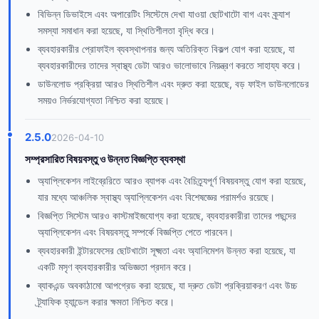
বিভিন্ন ডিভাইসে এবং অপারেটিং সিস্টেমে দেখা যাওয়া ছোটখাটো বাগ এবং ক্র্যাশ
সমস্যা সমাধান করা হয়েছে, যা স্থিতিশীলতা বৃদ্ধি করে।
ব্যবহারকারীর প্রোফাইল ব্যবস্থাপনার জন্য অতিরিক্ত বিকল্প যোগ করা হয়েছে, যা
ব্যবহারকারীদের তাদের স্বাস্থ্য ডেটা আরও ভালোভাবে নিয়ন্ত্রণ করতে সাহায্য করে।
ডাউনলোড প্রক্রিয়া আরও স্থিতিশীল এবং দ্রুত করা হয়েছে, বড় ফাইল ডাউনলোডের
সময়ও নির্ভরযোগ্যতা নিশ্চিত করা হয়েছে।
2.5.0
2026-04-10
সম্প্রসারিত বিষয়বস্তু ও উন্নত বিজ্ঞপ্তি ব্যবস্থা
অ্যাপ্লিকেশন লাইব্রেরিতে আরও ব্যাপক এবং বৈচিত্র্যপূর্ণ বিষয়বস্তু যোগ করা হয়েছে,
যার মধ্যে আঞ্চলিক স্বাস্থ্য অ্যাপ্লিকেশন এবং বিশেষজ্ঞের পরামর্শও রয়েছে।
বিজ্ঞপ্তি সিস্টেম আরও কাস্টমাইজযোগ্য করা হয়েছে, ব্যবহারকারীরা তাদের পছন্দের
অ্যাপ্লিকেশন এবং বিষয়বস্তু সম্পর্কে বিজ্ঞপ্তি পেতে পারবেন।
ব্যবহারকারী ইন্টারফেসের ছোটখাটো সূক্ষ্মতা এবং অ্যানিমেশন উন্নত করা হয়েছে, যা
একটি মসৃণ ব্যবহারকারীর অভিজ্ঞতা প্রদান করে।
ব্যাকএন্ড অবকাঠামো আপগ্রেড করা হয়েছে, যা দ্রুত ডেটা প্রক্রিয়াকরণ এবং উচ্চ
ট্র্যাফিক হ্যান্ডেল করার ক্ষমতা নিশ্চিত করে।