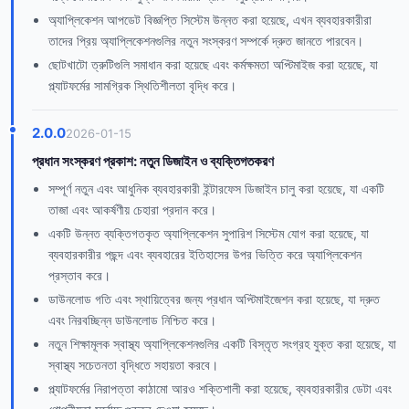
অ্যাপ্লিকেশন আপডেট বিজ্ঞপ্তি সিস্টেম উন্নত করা হয়েছে, এখন ব্যবহারকারীরা
তাদের প্রিয় অ্যাপ্লিকেশনগুলির নতুন সংস্করণ সম্পর্কে দ্রুত জানতে পারবেন।
ছোটখাটো ত্রুটিগুলি সমাধান করা হয়েছে এবং কর্মক্ষমতা অপ্টিমাইজ করা হয়েছে, যা
প্ল্যাটফর্মের সামগ্রিক স্থিতিশীলতা বৃদ্ধি করে।
2.0.0
2026-01-15
প্রধান সংস্করণ প্রকাশ: নতুন ডিজাইন ও ব্যক্তিগতকরণ
সম্পূর্ণ নতুন এবং আধুনিক ব্যবহারকারী ইন্টারফেস ডিজাইন চালু করা হয়েছে, যা একটি
তাজা এবং আকর্ষণীয় চেহারা প্রদান করে।
একটি উন্নত ব্যক্তিগতকৃত অ্যাপ্লিকেশন সুপারিশ সিস্টেম যোগ করা হয়েছে, যা
ব্যবহারকারীর পছন্দ এবং ব্যবহারের ইতিহাসের উপর ভিত্তি করে অ্যাপ্লিকেশন
প্রস্তাব করে।
ডাউনলোড গতি এবং স্থায়িত্বের জন্য প্রধান অপ্টিমাইজেশন করা হয়েছে, যা দ্রুত
এবং নিরবচ্ছিন্ন ডাউনলোড নিশ্চিত করে।
নতুন শিক্ষামূলক স্বাস্থ্য অ্যাপ্লিকেশনগুলির একটি বিস্তৃত সংগ্রহ যুক্ত করা হয়েছে, যা
স্বাস্থ্য সচেতনতা বৃদ্ধিতে সহায়তা করবে।
প্ল্যাটফর্মের নিরাপত্তা কাঠামো আরও শক্তিশালী করা হয়েছে, ব্যবহারকারীর ডেটা এবং