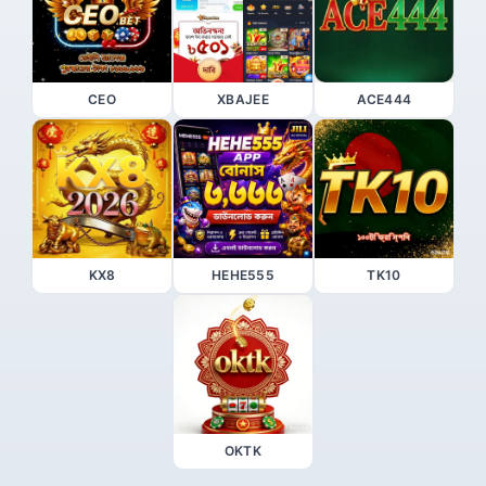
CEO
XBAJEE
ACE444
KX8
HEHE555
TK10
OKTK