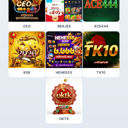
CEO
XBAJEE
ACE444
KX8
HEHE555
TK10
OKTK