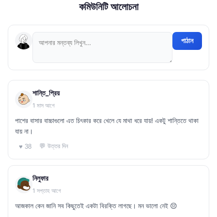
কমিউনিটি আলোচনা
পাঠান
শান্তি_প্রিয়
1 মাস আগে
পাশের বাসার বাচ্চাগুলো এত চিৎকার করে খেলে যে মাথা ধরে যায়! একটু শান্তিতে থাকা
যায় না।
💬 উত্তর দিন
♥ 38
নিলুফার
1 সপ্তাহ আগে
আজকাল কেন জানি সব কিছুতেই একটা বিরক্তি লাগছে। মন ভালো নেই 😔