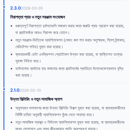
2.3.0
2026-03-05
নিরাপত্তা প্যাচ ও নতুন সরঞ্জাম সংযোজন
গুরুত্বপূর্ণ নিরাপত্তা দুর্বলতাগুলি সমাধান করার জন্য জরুরি প্যাচ প্রয়োগ করা হয়েছে,
যা প্ল্যাটফর্মকে আরও নিরাপদ করে তোলে।
নতুন সরঞ্জাম-ভিত্তিক অ্যাপ্লিকেশন (যেমন: জল পান করার অনুস্মারক, স্লিপ ট্র্যাকার,
মেডিটেশন গাইড) যুক্ত করা হয়েছে।
ব্যবহারকারী ডেটা এনক্রিপশন প্রোটোকল উন্নত করা হয়েছে, যা ব্যক্তিগত তথ্যের
সুরক্ষা নিশ্চিত করে।
ডাউনলোড ব্যর্থতার হার কমানোর জন্য প্ল্যাটফর্মের স্থায়িত্ব উল্লেখযোগ্যভাবে বৃদ্ধি
করা হয়েছে।
2.1.0
2026-02-10
উন্নত ফিল্টারিং ও নতুন সামাজিক অ্যাপ
অনুসন্ধান ফলাফলের জন্য উন্নত ফিল্টারিং বিকল্প যুক্ত করা হয়েছে, যা ব্যবহারকারীদের
নির্দিষ্ট চাহিদা অনুযায়ী অ্যাপ্লিকেশন খুঁজে পেতে সাহায্য করে।
নতুন সামাজিক স্বাস্থ্য ও ফিটনেস অ্যাপ্লিকেশন যুক্ত করা হয়েছে, যা ব্যবহারকারীদের
মধ্যে যোগাযোগ এবং সুস্থ জীবনধারার প্রতি অনুপ্রেরণা বাড়ায়।