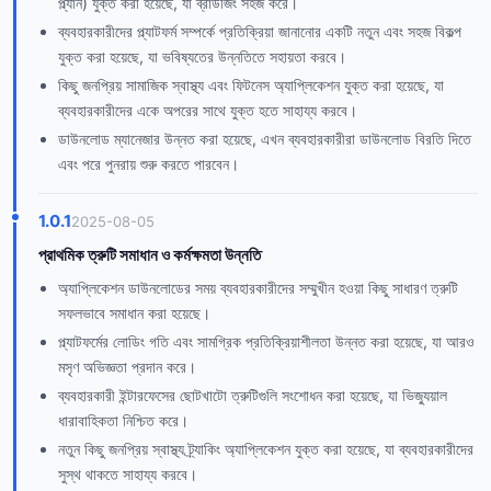
প্ল্যান) যুক্ত করা হয়েছে, যা ব্রাউজিং সহজ করে।
ব্যবহারকারীদের প্ল্যাটফর্ম সম্পর্কে প্রতিক্রিয়া জানানোর একটি নতুন এবং সহজ বিকল্প
যুক্ত করা হয়েছে, যা ভবিষ্যতের উন্নতিতে সহায়তা করবে।
কিছু জনপ্রিয় সামাজিক স্বাস্থ্য এবং ফিটনেস অ্যাপ্লিকেশন যুক্ত করা হয়েছে, যা
ব্যবহারকারীদের একে অপরের সাথে যুক্ত হতে সাহায্য করবে।
ডাউনলোড ম্যানেজার উন্নত করা হয়েছে, এখন ব্যবহারকারীরা ডাউনলোড বিরতি দিতে
এবং পরে পুনরায় শুরু করতে পারবেন।
1.0.1
2025-08-05
প্রাথমিক ত্রুটি সমাধান ও কর্মক্ষমতা উন্নতি
অ্যাপ্লিকেশন ডাউনলোডের সময় ব্যবহারকারীদের সম্মুখীন হওয়া কিছু সাধারণ ত্রুটি
সফলভাবে সমাধান করা হয়েছে।
প্ল্যাটফর্মের লোডিং গতি এবং সামগ্রিক প্রতিক্রিয়াশীলতা উন্নত করা হয়েছে, যা আরও
মসৃণ অভিজ্ঞতা প্রদান করে।
ব্যবহারকারী ইন্টারফেসের ছোটখাটো ত্রুটিগুলি সংশোধন করা হয়েছে, যা ভিজ্যুয়াল
ধারাবাহিকতা নিশ্চিত করে।
নতুন কিছু জনপ্রিয় স্বাস্থ্য ট্র্যাকিং অ্যাপ্লিকেশন যুক্ত করা হয়েছে, যা ব্যবহারকারীদের
সুস্থ থাকতে সাহায্য করবে।