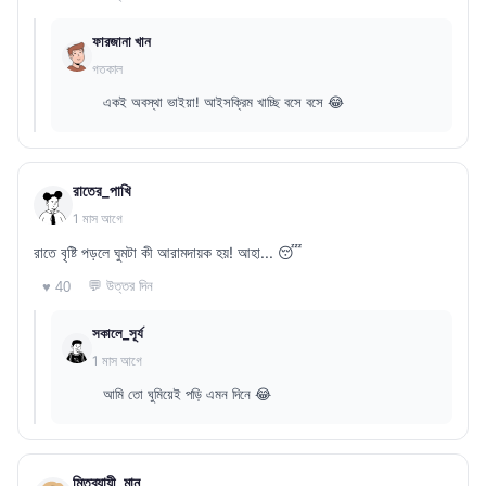
ফারজানা খান
গতকাল
একই অবস্থা ভাইয়া! আইসক্রিম খাচ্ছি বসে বসে 😂
রাতের_পাখি
1 মাস আগে
রাতে বৃষ্টি পড়লে ঘুমটা কী আরামদায়ক হয়! আহা... 😴
💬 উত্তর দিন
♥ 40
সকালে_সূর্য
1 মাস আগে
আমি তো ঘুমিয়েই পড়ি এমন দিনে 😂
মিতব্যায়ী_মান