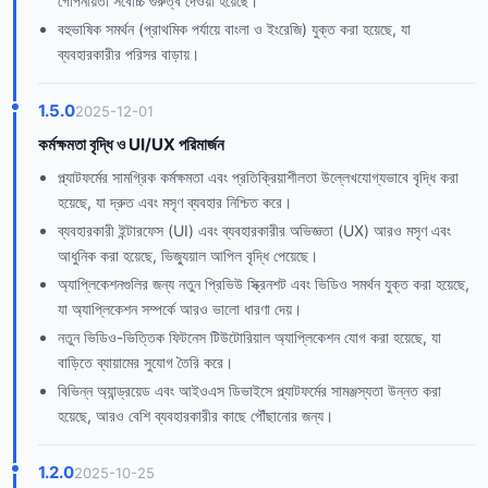
গোপনীয়তা সর্বোচ্চ গুরুত্ব দেওয়া হয়েছে।
বহুভাষিক সমর্থন (প্রাথমিক পর্যায়ে বাংলা ও ইংরেজি) যুক্ত করা হয়েছে, যা
ব্যবহারকারীর পরিসর বাড়ায়।
1.5.0
2025-12-01
কর্মক্ষমতা বৃদ্ধি ও UI/UX পরিমার্জন
প্ল্যাটফর্মের সামগ্রিক কর্মক্ষমতা এবং প্রতিক্রিয়াশীলতা উল্লেখযোগ্যভাবে বৃদ্ধি করা
হয়েছে, যা দ্রুত এবং মসৃণ ব্যবহার নিশ্চিত করে।
ব্যবহারকারী ইন্টারফেস (UI) এবং ব্যবহারকারীর অভিজ্ঞতা (UX) আরও মসৃণ এবং
আধুনিক করা হয়েছে, ভিজ্যুয়াল আপিল বৃদ্ধি পেয়েছে।
অ্যাপ্লিকেশনগুলির জন্য নতুন প্রিভিউ স্ক্রিনশট এবং ভিডিও সমর্থন যুক্ত করা হয়েছে,
যা অ্যাপ্লিকেশন সম্পর্কে আরও ভালো ধারণা দেয়।
নতুন ভিডিও-ভিত্তিক ফিটনেস টিউটোরিয়াল অ্যাপ্লিকেশন যোগ করা হয়েছে, যা
বাড়িতে ব্যায়ামের সুযোগ তৈরি করে।
বিভিন্ন অ্যান্ড্রয়েড এবং আইওএস ডিভাইসে প্ল্যাটফর্মের সামঞ্জস্যতা উন্নত করা
হয়েছে, আরও বেশি ব্যবহারকারীর কাছে পৌঁছানোর জন্য।
1.2.0
2025-10-25