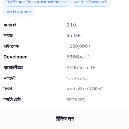
বিস্তারিত অ্যাপ বিবরণ এবং ব্যবহারকারী পর্যালোচনা
অফলাইন ডাউনলোড সমর্থন
একাধিক ভাষা সমর্থন
সংস্করণ
2.1.0
আকার
45 MB
ডাউনলোড
1,000,000+
Developer
5666bet টিম
প্রয়োজনীয়তা
Android 5.0+
আপডেট
২০২৩-১১-১৫
বিভাগ
অ্যাপ স্টোর ও ইউটিলিটি
কনটেন্ট রেটিং
সকলের জন্য
রিলিজ লগ