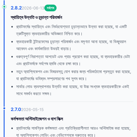
2.8.2
2026-06-13
সর্বশেষ
স্থায়িত্ব উন্নতি ও চূড়ান্ত পরিমার্জন
প্ল্যাটফর্মের স্থায়িত্ব এবং নির্ভরযোগ্যতা চূড়ান্তভাবে উন্নত করা হয়েছে, যা একটি
ত্রুটিমুক্ত ব্যবহারকারীর অভিজ্ঞতা নিশ্চিত করে।
ব্যবহারকারী ইন্টারফেসের চূড়ান্ত পরিমার্জন এবং মসৃণতা আনা হয়েছে, যা ভিজ্যুয়াল
আবেদন এবং কার্যকারিতা উভয়ই বাড়ায়।
গুরুত্বপূর্ণ নিরাপত্তা আপডেট এবং প্যাচ প্রয়োগ করা হয়েছে, যা ব্যবহারকারীর ডেটা
এবং প্ল্যাটফর্মকে সর্বশেষ হুমকি থেকে রক্ষা করে।
নতুন অ্যাপ্লিকেশন এবং বিষয়বস্তু যোগ করার জন্য পরিকাঠামো প্রস্তুত করা হয়েছে,
যা প্ল্যাটফর্মের ভবিষ্যৎ সম্প্রসারণের পথ সুগম করে।
সার্ভার লোড ব্যবস্থাপনার উন্নতি করা হয়েছে, যা উচ্চ সংখ্যক ব্যবহারকারীকে একই
সাথে সমর্থন করতে সক্ষম।
2.7.0
2026-05-15
কর্মক্ষমতা অপ্টিমাইজেশন ও বাগ ফিক্স
প্ল্যাটফর্মের সামগ্রিক কর্মক্ষমতা এবং প্রতিক্রিয়াশীলতা আরও অপ্টিমাইজ করা হয়েছে,
যা অ্যাপ্লিকেশন লোডিং এবং নেভিগেশনকে দ্রুততর করে।