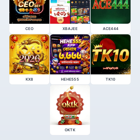
CEO
XBAJEE
ACE444
KX8
HEHE555
TK10
OKTK