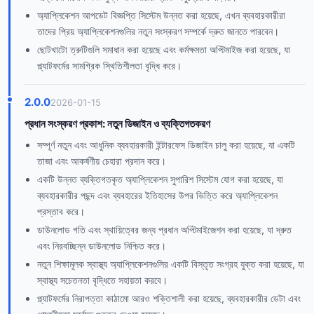
অ্যাপ্লিকেশন আপডেট বিজ্ঞপ্তি সিস্টেম উন্নত করা হয়েছে, এখন ব্যবহারকারীরা
তাদের প্রিয় অ্যাপ্লিকেশনগুলির নতুন সংস্করণ সম্পর্কে দ্রুত জানতে পারবেন।
ছোটখাটো ত্রুটিগুলি সমাধান করা হয়েছে এবং কর্মক্ষমতা অপ্টিমাইজ করা হয়েছে, যা
প্ল্যাটফর্মের সামগ্রিক স্থিতিশীলতা বৃদ্ধি করে।
2.0.0
2026-01-15
প্রধান সংস্করণ প্রকাশ: নতুন ডিজাইন ও ব্যক্তিগতকরণ
সম্পূর্ণ নতুন এবং আধুনিক ব্যবহারকারী ইন্টারফেস ডিজাইন চালু করা হয়েছে, যা একটি
তাজা এবং আকর্ষণীয় চেহারা প্রদান করে।
একটি উন্নত ব্যক্তিগতকৃত অ্যাপ্লিকেশন সুপারিশ সিস্টেম যোগ করা হয়েছে, যা
ব্যবহারকারীর পছন্দ এবং ব্যবহারের ইতিহাসের উপর ভিত্তি করে অ্যাপ্লিকেশন
প্রস্তাব করে।
ডাউনলোড গতি এবং স্থায়িত্বের জন্য প্রধান অপ্টিমাইজেশন করা হয়েছে, যা দ্রুত
এবং নিরবচ্ছিন্ন ডাউনলোড নিশ্চিত করে।
নতুন শিক্ষামূলক স্বাস্থ্য অ্যাপ্লিকেশনগুলির একটি বিস্তৃত সংগ্রহ যুক্ত করা হয়েছে, যা
স্বাস্থ্য সচেতনতা বৃদ্ধিতে সহায়তা করবে।
প্ল্যাটফর্মের নিরাপত্তা কাঠামো আরও শক্তিশালী করা হয়েছে, ব্যবহারকারীর ডেটা এবং