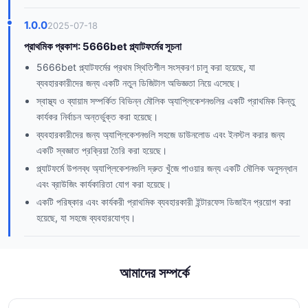
1.0.0
2025-07-18
প্রাথমিক প্রকাশ: 5666bet প্ল্যাটফর্মের সূচনা
5666bet প্ল্যাটফর্মের প্রথম স্থিতিশীল সংস্করণ চালু করা হয়েছে, যা
ব্যবহারকারীদের জন্য একটি নতুন ডিজিটাল অভিজ্ঞতা নিয়ে এসেছে।
স্বাস্থ্য ও ব্যায়াম সম্পর্কিত বিভিন্ন মৌলিক অ্যাপ্লিকেশনগুলির একটি প্রাথমিক কিন্তু
কার্যকর নির্বাচন অন্তর্ভুক্ত করা হয়েছে।
ব্যবহারকারীদের জন্য অ্যাপ্লিকেশনগুলি সহজে ডাউনলোড এবং ইনস্টল করার জন্য
একটি স্বজ্ঞাত প্রক্রিয়া তৈরি করা হয়েছে।
প্ল্যাটফর্মে উপলব্ধ অ্যাপ্লিকেশনগুলি দ্রুত খুঁজে পাওয়ার জন্য একটি মৌলিক অনুসন্ধান
এবং ব্রাউজিং কার্যকারিতা যোগ করা হয়েছে।
একটি পরিষ্কার এবং কার্যকরী প্রাথমিক ব্যবহারকারী ইন্টারফেস ডিজাইন প্রয়োগ করা
হয়েছে, যা সহজে ব্যবহারযোগ্য।
আমাদের সম্পর্কে