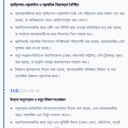
ব্যক্তিগত প্রোফাইল ও প্রাথমিক নিরাপত্তা বৈশিষ্ট্য
ব্যবহারকারীদের জন্য ব্যক্তিগত প্রোফাইল তৈরি এবং পরিচালনা করার ক্ষমতা যোগ করা
হয়েছে, যা অভিজ্ঞতাকে আরও ব্যক্তিগতকৃত করে তোলে।
অ্যাপ্লিকেশনগুলির জন্য রেটিং এবং রিভিউ জমা দেওয়ার কার্যকারিতা চালু করা হয়েছে,
যা অন্যান্য ব্যবহারকারীদের জন্য সিদ্ধান্ত নিতে সহায়ক হবে।
প্ল্যাটফর্মের প্রাথমিক নিরাপত্তা বৈশিষ্ট্যগুলি শক্তিশালী করা হয়েছে, ব্যবহারকারীর ডেটা
সুরক্ষায় জোর দেওয়া হয়েছে।
নতুন সরঞ্জাম-ভিত্তিক অ্যাপ্লিকেশন (যেমন: ক্যালোরি কাউন্টার, স্টেপ ট্র্যাকার) যুক্ত
করা হয়েছে, যা দৈনন্দিন স্বাস্থ্য ব্যবস্থাপনায় সহায়তা করে।
বিজ্ঞাপন ব্যবস্থাপনা উন্নত করা হয়েছে, ব্যবহারকারীর অভিজ্ঞতা বিঘ্নিত না করে
প্রাসঙ্গিক বিজ্ঞাপন প্রদর্শনের জন্য।
1.1.0
2025-09-10
উন্নত অনুসন্ধান ও নতুন বিভাগ সংযোজন
অনুসন্ধান কার্যকারিতা উল্লেখযোগ্যভাবে উন্নত করা হয়েছে, এখন ব্যবহারকারীরা
আরও প্রাসঙ্গিক এবং নির্ভুল ফলাফল পাবেন।
অ্যাপ্লিকেশনগুলির জন্য নতুন এবং সুনির্দিষ্ট বিভাগ (যেমন: যোগা, মেডিটেশন, ডায়েট