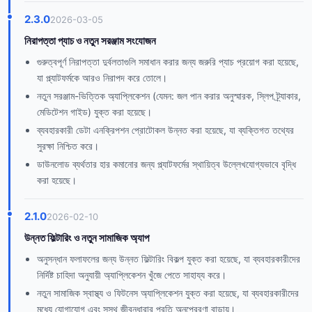
2.3.0
2026-03-05
নিরাপত্তা প্যাচ ও নতুন সরঞ্জাম সংযোজন
গুরুত্বপূর্ণ নিরাপত্তা দুর্বলতাগুলি সমাধান করার জন্য জরুরি প্যাচ প্রয়োগ করা হয়েছে,
যা প্ল্যাটফর্মকে আরও নিরাপদ করে তোলে।
নতুন সরঞ্জাম-ভিত্তিক অ্যাপ্লিকেশন (যেমন: জল পান করার অনুস্মারক, স্লিপ ট্র্যাকার,
মেডিটেশন গাইড) যুক্ত করা হয়েছে।
ব্যবহারকারী ডেটা এনক্রিপশন প্রোটোকল উন্নত করা হয়েছে, যা ব্যক্তিগত তথ্যের
সুরক্ষা নিশ্চিত করে।
ডাউনলোড ব্যর্থতার হার কমানোর জন্য প্ল্যাটফর্মের স্থায়িত্ব উল্লেখযোগ্যভাবে বৃদ্ধি
করা হয়েছে।
2.1.0
2026-02-10
উন্নত ফিল্টারিং ও নতুন সামাজিক অ্যাপ
অনুসন্ধান ফলাফলের জন্য উন্নত ফিল্টারিং বিকল্প যুক্ত করা হয়েছে, যা ব্যবহারকারীদের
নির্দিষ্ট চাহিদা অনুযায়ী অ্যাপ্লিকেশন খুঁজে পেতে সাহায্য করে।
নতুন সামাজিক স্বাস্থ্য ও ফিটনেস অ্যাপ্লিকেশন যুক্ত করা হয়েছে, যা ব্যবহারকারীদের
মধ্যে যোগাযোগ এবং সুস্থ জীবনধারার প্রতি অনুপ্রেরণা বাড়ায়।