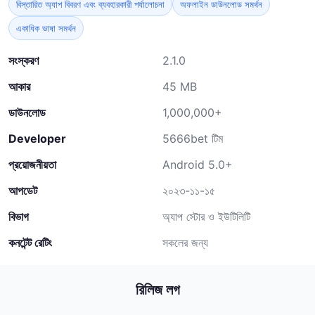
বিস্তারিত অ্যাপ বিবরণ এবং ব্যবহারকারী পর্যালোচনা
অফলাইন ডাউনলোড সমর্থন
একাধিক ভাষা সমর্থন
সংস্করণ
2.1.0
আকার
45 MB
ডাউনলোড
1,000,000+
Developer
5666bet টিম
প্রয়োজনীয়তা
Android 5.0+
আপডেট
২০২৩-১১-১৫
বিভাগ
অ্যাপ স্টোর ও ইউটিলিটি
কনটেন্ট রেটিং
সকলের জন্য
রিলিজ লগ