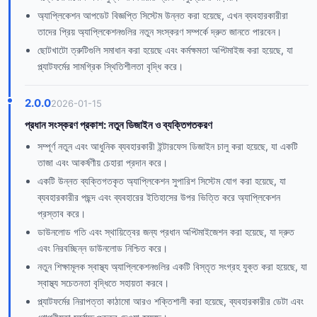
অ্যাপ্লিকেশন আপডেট বিজ্ঞপ্তি সিস্টেম উন্নত করা হয়েছে, এখন ব্যবহারকারীরা
তাদের প্রিয় অ্যাপ্লিকেশনগুলির নতুন সংস্করণ সম্পর্কে দ্রুত জানতে পারবেন।
ছোটখাটো ত্রুটিগুলি সমাধান করা হয়েছে এবং কর্মক্ষমতা অপ্টিমাইজ করা হয়েছে, যা
প্ল্যাটফর্মের সামগ্রিক স্থিতিশীলতা বৃদ্ধি করে।
2.0.0
2026-01-15
প্রধান সংস্করণ প্রকাশ: নতুন ডিজাইন ও ব্যক্তিগতকরণ
সম্পূর্ণ নতুন এবং আধুনিক ব্যবহারকারী ইন্টারফেস ডিজাইন চালু করা হয়েছে, যা একটি
তাজা এবং আকর্ষণীয় চেহারা প্রদান করে।
একটি উন্নত ব্যক্তিগতকৃত অ্যাপ্লিকেশন সুপারিশ সিস্টেম যোগ করা হয়েছে, যা
ব্যবহারকারীর পছন্দ এবং ব্যবহারের ইতিহাসের উপর ভিত্তি করে অ্যাপ্লিকেশন
প্রস্তাব করে।
ডাউনলোড গতি এবং স্থায়িত্বের জন্য প্রধান অপ্টিমাইজেশন করা হয়েছে, যা দ্রুত
এবং নিরবচ্ছিন্ন ডাউনলোড নিশ্চিত করে।
নতুন শিক্ষামূলক স্বাস্থ্য অ্যাপ্লিকেশনগুলির একটি বিস্তৃত সংগ্রহ যুক্ত করা হয়েছে, যা
স্বাস্থ্য সচেতনতা বৃদ্ধিতে সহায়তা করবে।
প্ল্যাটফর্মের নিরাপত্তা কাঠামো আরও শক্তিশালী করা হয়েছে, ব্যবহারকারীর ডেটা এবং