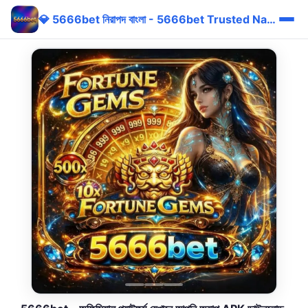
💎 5666bet নিরাপদ বাংলা - 5666bet Trusted Nagad Bonus