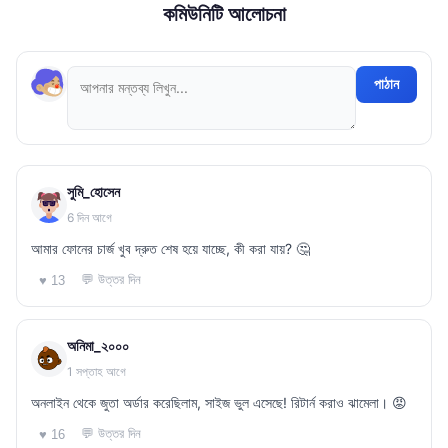
কমিউনিটি আলোচনা
পাঠান
সুমি_হোসেন
6 দিন আগে
আমার ফোনের চার্জ খুব দ্রুত শেষ হয়ে যাচ্ছে, কী করা যায়? 🤔
💬 উত্তর দিন
♥ 13
অনিমা_২০০০
1 সপ্তাহ আগে
অনলাইন থেকে জুতা অর্ডার করেছিলাম, সাইজ ভুল এসেছে! রিটার্ন করাও ঝামেলা। 😡
💬 উত্তর দিন
♥ 16