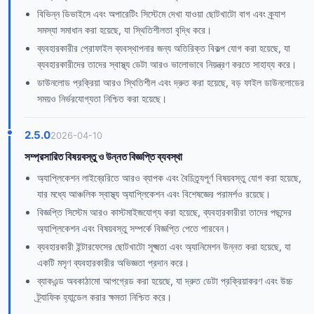
বিভিন্ন ডিভাইসে এবং অপারেটিং সিস্টেমে দেখা যাওয়া ছোটখাটো বাগ এবং ক্র্যাশ
সমস্যা সমাধান করা হয়েছে, যা স্থিতিশীলতা বৃদ্ধি করে।
ব্যবহারকারীর প্রোফাইল ব্যবস্থাপনার জন্য অতিরিক্ত বিকল্প যোগ করা হয়েছে, যা
ব্যবহারকারীদের তাদের স্বাস্থ্য ডেটা আরও ভালোভাবে নিয়ন্ত্রণ করতে সাহায্য করে।
ডাউনলোড প্রক্রিয়া আরও স্থিতিশীল এবং দ্রুত করা হয়েছে, বড় ফাইল ডাউনলোডের
সময়ও নির্ভরযোগ্যতা নিশ্চিত করা হয়েছে।
2.5.0
2026-04-10
সম্প্রসারিত বিষয়বস্তু ও উন্নত বিজ্ঞপ্তি ব্যবস্থা
অ্যাপ্লিকেশন লাইব্রেরিতে আরও ব্যাপক এবং বৈচিত্র্যপূর্ণ বিষয়বস্তু যোগ করা হয়েছে,
যার মধ্যে আঞ্চলিক স্বাস্থ্য অ্যাপ্লিকেশন এবং বিশেষজ্ঞের পরামর্শও রয়েছে।
বিজ্ঞপ্তি সিস্টেম আরও কাস্টমাইজযোগ্য করা হয়েছে, ব্যবহারকারীরা তাদের পছন্দের
অ্যাপ্লিকেশন এবং বিষয়বস্তু সম্পর্কে বিজ্ঞপ্তি পেতে পারবেন।
ব্যবহারকারী ইন্টারফেসের ছোটখাটো সূক্ষ্মতা এবং অ্যানিমেশন উন্নত করা হয়েছে, যা
একটি মসৃণ ব্যবহারকারীর অভিজ্ঞতা প্রদান করে।
ব্যাকএন্ড অবকাঠামো আপগ্রেড করা হয়েছে, যা দ্রুত ডেটা প্রক্রিয়াকরণ এবং উচ্চ
ট্র্যাফিক হ্যান্ডেল করার ক্ষমতা নিশ্চিত করে।