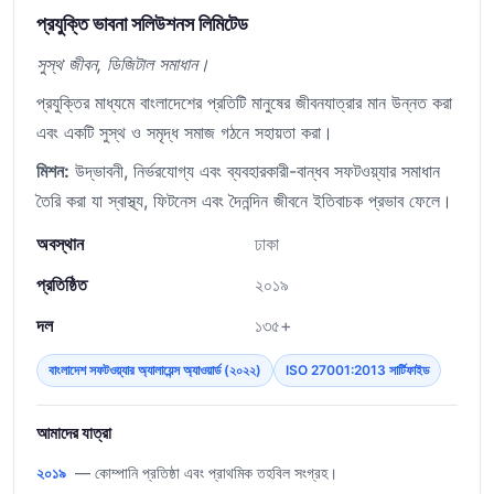
প্রযুক্তি ভাবনা সলিউশনস লিমিটেড
সুস্থ জীবন, ডিজিটাল সমাধান।
প্রযুক্তির মাধ্যমে বাংলাদেশের প্রতিটি মানুষের জীবনযাত্রার মান উন্নত করা
এবং একটি সুস্থ ও সমৃদ্ধ সমাজ গঠনে সহায়তা করা।
মিশন:
উদ্ভাবনী, নির্ভরযোগ্য এবং ব্যবহারকারী-বান্ধব সফটওয়্যার সমাধান
তৈরি করা যা স্বাস্থ্য, ফিটনেস এবং দৈনন্দিন জীবনে ইতিবাচক প্রভাব ফেলে।
অবস্থান
ঢাকা
প্রতিষ্ঠিত
২০১৯
দল
১৩৫+
বাংলাদেশ সফটওয়্যার অ্যালায়েন্স অ্যাওয়ার্ড (২০২২)
ISO 27001:2013 সার্টিফাইড
আমাদের যাত্রা
২০১৯
— কোম্পানি প্রতিষ্ঠা এবং প্রাথমিক তহবিল সংগ্রহ।