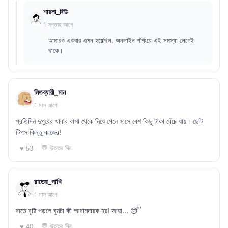
শায়লা_বিডি
1 সপ্তাহ আগে
আমারও একবার এমন হয়েছিল, অনলাইন শপিংয়ে এই সমস্যা লেগেই
থাকে।
মিতব্যায়ী_মান
1 মাস আগে
প্রতিদিন দুপুরের খাবার বাসা থেকে নিয়ে গেলে মাসে বেশ কিছু টাকা বেঁচে যায়। ছোট
টিপস কিন্তু কাজের!
💬 উত্তর দিন
♥ 53
রাতের_পাখি
1 মাস আগে
রাতে বৃষ্টি পড়লে ঘুমটা কী আরামদায়ক হয়! আহা... 😴
💬 উত্তর দিন
♥ 40