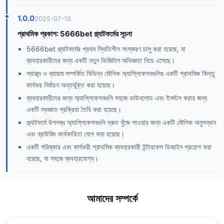
1.0.0
2025-07-18
প্রাথমিক প্রকাশ: 5666bet প্ল্যাটফর্মের সূচনা
5666bet প্ল্যাটফর্মের প্রথম স্থিতিশীল সংস্করণ চালু করা হয়েছে, যা
ব্যবহারকারীদের জন্য একটি নতুন ডিজিটাল অভিজ্ঞতা নিয়ে এসেছে।
স্বাস্থ্য ও ব্যায়াম সম্পর্কিত বিভিন্ন মৌলিক অ্যাপ্লিকেশনগুলির একটি প্রাথমিক কিন্তু
কার্যকর নির্বাচন অন্তর্ভুক্ত করা হয়েছে।
ব্যবহারকারীদের জন্য অ্যাপ্লিকেশনগুলি সহজে ডাউনলোড এবং ইনস্টল করার জন্য
একটি স্বজ্ঞাত প্রক্রিয়া তৈরি করা হয়েছে।
প্ল্যাটফর্মে উপলব্ধ অ্যাপ্লিকেশনগুলি দ্রুত খুঁজে পাওয়ার জন্য একটি মৌলিক অনুসন্ধান
এবং ব্রাউজিং কার্যকারিতা যোগ করা হয়েছে।
একটি পরিষ্কার এবং কার্যকরী প্রাথমিক ব্যবহারকারী ইন্টারফেস ডিজাইন প্রয়োগ করা
হয়েছে, যা সহজে ব্যবহারযোগ্য।
আমাদের সম্পর্কে