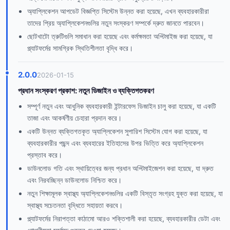
অ্যাপ্লিকেশন আপডেট বিজ্ঞপ্তি সিস্টেম উন্নত করা হয়েছে, এখন ব্যবহারকারীরা
তাদের প্রিয় অ্যাপ্লিকেশনগুলির নতুন সংস্করণ সম্পর্কে দ্রুত জানতে পারবেন।
ছোটখাটো ত্রুটিগুলি সমাধান করা হয়েছে এবং কর্মক্ষমতা অপ্টিমাইজ করা হয়েছে, যা
প্ল্যাটফর্মের সামগ্রিক স্থিতিশীলতা বৃদ্ধি করে।
2.0.0
2026-01-15
প্রধান সংস্করণ প্রকাশ: নতুন ডিজাইন ও ব্যক্তিগতকরণ
সম্পূর্ণ নতুন এবং আধুনিক ব্যবহারকারী ইন্টারফেস ডিজাইন চালু করা হয়েছে, যা একটি
তাজা এবং আকর্ষণীয় চেহারা প্রদান করে।
একটি উন্নত ব্যক্তিগতকৃত অ্যাপ্লিকেশন সুপারিশ সিস্টেম যোগ করা হয়েছে, যা
ব্যবহারকারীর পছন্দ এবং ব্যবহারের ইতিহাসের উপর ভিত্তি করে অ্যাপ্লিকেশন
প্রস্তাব করে।
ডাউনলোড গতি এবং স্থায়িত্বের জন্য প্রধান অপ্টিমাইজেশন করা হয়েছে, যা দ্রুত
এবং নিরবচ্ছিন্ন ডাউনলোড নিশ্চিত করে।
নতুন শিক্ষামূলক স্বাস্থ্য অ্যাপ্লিকেশনগুলির একটি বিস্তৃত সংগ্রহ যুক্ত করা হয়েছে, যা
স্বাস্থ্য সচেতনতা বৃদ্ধিতে সহায়তা করবে।
প্ল্যাটফর্মের নিরাপত্তা কাঠামো আরও শক্তিশালী করা হয়েছে, ব্যবহারকারীর ডেটা এবং