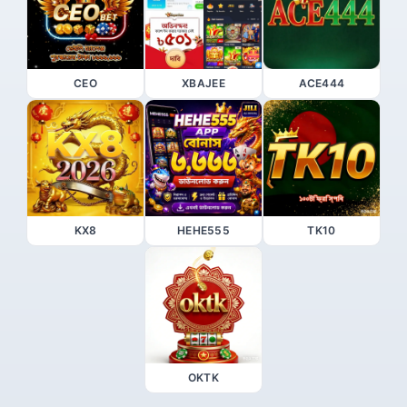
CEO
XBAJEE
ACE444
KX8
HEHE555
TK10
OKTK