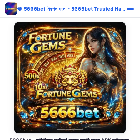
💎 5666bet নিরাপদ বাংলা - 5666bet Trusted Nagad Bonus