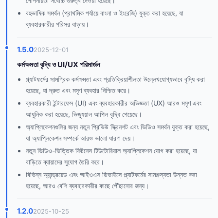
গোপনীয়তা সর্বোচ্চ গুরুত্ব দেওয়া হয়েছে।
বহুভাষিক সমর্থন (প্রাথমিক পর্যায়ে বাংলা ও ইংরেজি) যুক্ত করা হয়েছে, যা
ব্যবহারকারীর পরিসর বাড়ায়।
1.5.0
2025-12-01
কর্মক্ষমতা বৃদ্ধি ও UI/UX পরিমার্জন
প্ল্যাটফর্মের সামগ্রিক কর্মক্ষমতা এবং প্রতিক্রিয়াশীলতা উল্লেখযোগ্যভাবে বৃদ্ধি করা
হয়েছে, যা দ্রুত এবং মসৃণ ব্যবহার নিশ্চিত করে।
ব্যবহারকারী ইন্টারফেস (UI) এবং ব্যবহারকারীর অভিজ্ঞতা (UX) আরও মসৃণ এবং
আধুনিক করা হয়েছে, ভিজ্যুয়াল আপিল বৃদ্ধি পেয়েছে।
অ্যাপ্লিকেশনগুলির জন্য নতুন প্রিভিউ স্ক্রিনশট এবং ভিডিও সমর্থন যুক্ত করা হয়েছে,
যা অ্যাপ্লিকেশন সম্পর্কে আরও ভালো ধারণা দেয়।
নতুন ভিডিও-ভিত্তিক ফিটনেস টিউটোরিয়াল অ্যাপ্লিকেশন যোগ করা হয়েছে, যা
বাড়িতে ব্যায়ামের সুযোগ তৈরি করে।
বিভিন্ন অ্যান্ড্রয়েড এবং আইওএস ডিভাইসে প্ল্যাটফর্মের সামঞ্জস্যতা উন্নত করা
হয়েছে, আরও বেশি ব্যবহারকারীর কাছে পৌঁছানোর জন্য।
1.2.0
2025-10-25