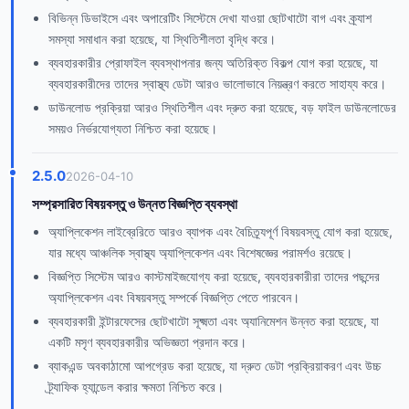
বিভিন্ন ডিভাইসে এবং অপারেটিং সিস্টেমে দেখা যাওয়া ছোটখাটো বাগ এবং ক্র্যাশ
সমস্যা সমাধান করা হয়েছে, যা স্থিতিশীলতা বৃদ্ধি করে।
ব্যবহারকারীর প্রোফাইল ব্যবস্থাপনার জন্য অতিরিক্ত বিকল্প যোগ করা হয়েছে, যা
ব্যবহারকারীদের তাদের স্বাস্থ্য ডেটা আরও ভালোভাবে নিয়ন্ত্রণ করতে সাহায্য করে।
ডাউনলোড প্রক্রিয়া আরও স্থিতিশীল এবং দ্রুত করা হয়েছে, বড় ফাইল ডাউনলোডের
সময়ও নির্ভরযোগ্যতা নিশ্চিত করা হয়েছে।
2.5.0
2026-04-10
সম্প্রসারিত বিষয়বস্তু ও উন্নত বিজ্ঞপ্তি ব্যবস্থা
অ্যাপ্লিকেশন লাইব্রেরিতে আরও ব্যাপক এবং বৈচিত্র্যপূর্ণ বিষয়বস্তু যোগ করা হয়েছে,
যার মধ্যে আঞ্চলিক স্বাস্থ্য অ্যাপ্লিকেশন এবং বিশেষজ্ঞের পরামর্শও রয়েছে।
বিজ্ঞপ্তি সিস্টেম আরও কাস্টমাইজযোগ্য করা হয়েছে, ব্যবহারকারীরা তাদের পছন্দের
অ্যাপ্লিকেশন এবং বিষয়বস্তু সম্পর্কে বিজ্ঞপ্তি পেতে পারবেন।
ব্যবহারকারী ইন্টারফেসের ছোটখাটো সূক্ষ্মতা এবং অ্যানিমেশন উন্নত করা হয়েছে, যা
একটি মসৃণ ব্যবহারকারীর অভিজ্ঞতা প্রদান করে।
ব্যাকএন্ড অবকাঠামো আপগ্রেড করা হয়েছে, যা দ্রুত ডেটা প্রক্রিয়াকরণ এবং উচ্চ
ট্র্যাফিক হ্যান্ডেল করার ক্ষমতা নিশ্চিত করে।