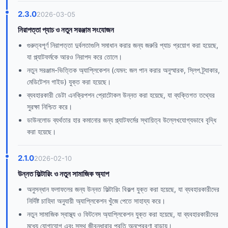
2.3.0
2026-03-05
নিরাপত্তা প্যাচ ও নতুন সরঞ্জাম সংযোজন
গুরুত্বপূর্ণ নিরাপত্তা দুর্বলতাগুলি সমাধান করার জন্য জরুরি প্যাচ প্রয়োগ করা হয়েছে,
যা প্ল্যাটফর্মকে আরও নিরাপদ করে তোলে।
নতুন সরঞ্জাম-ভিত্তিক অ্যাপ্লিকেশন (যেমন: জল পান করার অনুস্মারক, স্লিপ ট্র্যাকার,
মেডিটেশন গাইড) যুক্ত করা হয়েছে।
ব্যবহারকারী ডেটা এনক্রিপশন প্রোটোকল উন্নত করা হয়েছে, যা ব্যক্তিগত তথ্যের
সুরক্ষা নিশ্চিত করে।
ডাউনলোড ব্যর্থতার হার কমানোর জন্য প্ল্যাটফর্মের স্থায়িত্ব উল্লেখযোগ্যভাবে বৃদ্ধি
করা হয়েছে।
2.1.0
2026-02-10
উন্নত ফিল্টারিং ও নতুন সামাজিক অ্যাপ
অনুসন্ধান ফলাফলের জন্য উন্নত ফিল্টারিং বিকল্প যুক্ত করা হয়েছে, যা ব্যবহারকারীদের
নির্দিষ্ট চাহিদা অনুযায়ী অ্যাপ্লিকেশন খুঁজে পেতে সাহায্য করে।
নতুন সামাজিক স্বাস্থ্য ও ফিটনেস অ্যাপ্লিকেশন যুক্ত করা হয়েছে, যা ব্যবহারকারীদের
মধ্যে যোগাযোগ এবং সুস্থ জীবনধারার প্রতি অনুপ্রেরণা বাড়ায়।