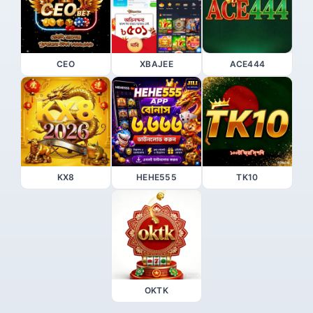
CEO
XBAJEE
ACE444
KX8
HEHE555
TK10
OKTK