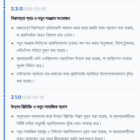
2.3.0
2026-03-05
নিরাপত্তা প্যাচ ও নতুন সরঞ্জাম সংযোজন
গুরুত্বপূর্ণ নিরাপত্তা দুর্বলতাগুলি সমাধান করার জন্য জরুরি প্যাচ প্রয়োগ করা হয়েছে,
যা প্ল্যাটফর্মকে আরও নিরাপদ করে তোলে।
নতুন সরঞ্জাম-ভিত্তিক অ্যাপ্লিকেশন (যেমন: জল পান করার অনুস্মারক, স্লিপ ট্র্যাকার,
মেডিটেশন গাইড) যুক্ত করা হয়েছে।
ব্যবহারকারী ডেটা এনক্রিপশন প্রোটোকল উন্নত করা হয়েছে, যা ব্যক্তিগত তথ্যের
সুরক্ষা নিশ্চিত করে।
ডাউনলোড ব্যর্থতার হার কমানোর জন্য প্ল্যাটফর্মের স্থায়িত্ব উল্লেখযোগ্যভাবে বৃদ্ধি
করা হয়েছে।
2.1.0
2026-02-10
উন্নত ফিল্টারিং ও নতুন সামাজিক অ্যাপ
অনুসন্ধান ফলাফলের জন্য উন্নত ফিল্টারিং বিকল্প যুক্ত করা হয়েছে, যা ব্যবহারকারীদের
নির্দিষ্ট চাহিদা অনুযায়ী অ্যাপ্লিকেশন খুঁজে পেতে সাহায্য করে।
নতুন সামাজিক স্বাস্থ্য ও ফিটনেস অ্যাপ্লিকেশন যুক্ত করা হয়েছে, যা ব্যবহারকারীদের
মধ্যে যোগাযোগ এবং সুস্থ জীবনধারার প্রতি অনুপ্রেরণা বাড়ায়।