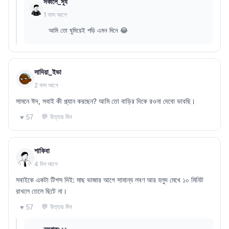
সকালে_সূর্য
1 মাস আগে
আমি তো ঘুমিয়েই পড়ি এমন দিনে 😂
সাদিয়া_ইভা
2 মাস আগে
সামনে ঈদ, সবাই কী প্ল্যান করছেন? আমি তো বাড়ির দিকে রওনা দেবো ভাবছি।
💬 উত্তর দিন
♥ 57
শাকিবা
4 দিন আগে
সবাইকে একটা টিপস দিই: মাছ ভাজার আগে সামান্য লবণ আর হলুদ মেখে ১০ মিনিট
রাখলে তেলে ছিটে না।
💬 উত্তর দিন
♥ 57