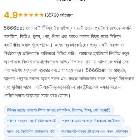
4.9
★
★
★
★
★
135790 পর্যালোচনা
5666bet
হল একটি শীর্ষস্থানীয় সফ্টওয়্যার ডাউনলোড প্ল্যাটফর্ম যেখানে আপনি
সামাজিক, ভিডিও, টুলস, গেম, শিক্ষা এবং আরও অনেক কিছুর মতো বিভিন্ন
ক্যাটাগরির অ্যাপ খুঁজে পাবেন। আমরা ব্যবহারকারীদের জন্য একটি নিরাপদ ও
নির্ভরযোগ্য ডাউনলোড অভিজ্ঞতা নিশ্চিত করি। আমাদের প্ল্যাটফর্মে নিয়মিত নতুন
অ্যাপ এবং বিদ্যমান অ্যাপের দ্রুত আপডেট পাওয়া যায়, যা আপনাকে সর্বদা সেরা
এবং সর্বশেষ সংস্করণ ব্যবহার করতে সাহায্য করে। 5666bet এর মাধ্যমে,
আপনার পছন্দের সমস্ত অ্যাপ দ্রুত এবং সহজে ডাউনলোড করুন, সম্পূর্ণ নিরাপত্তা
এবং সুবিধার সাথে। এটি একটি ব্যবহারকারী-বান্ধব ইন্টারফেস অফার করে যা
নেভিগেশনকে অত্যন্ত সহজ করে তোলে।
বিভিন্ন ধরণের অ্যাপের বিশাল সংগ্রহ (সামাজিক, বিনোদন, শিক্ষা, গেম ইত্যাদি)
সর্বশেষ সংস্করণ সহ নিয়মিত আপডেট
প্রত্যেক অ্যাপের জন্য নিরাপত্তা যাচাইকরণ
দ্রুত এবং স্থিতিশীল ডাউনলোড গতি
ব্যবহারকারী-বান্ধব ইন্টারফেস এবং সহজ নেভিগেশন