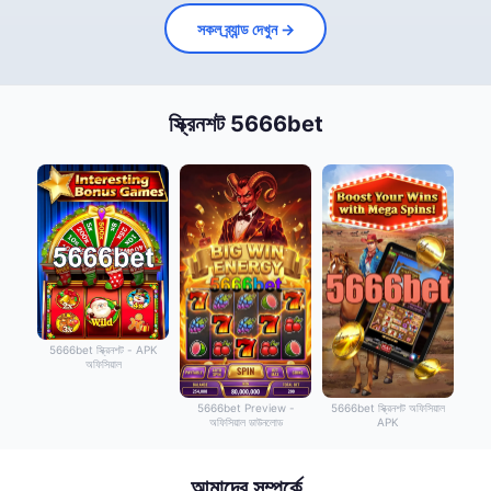
সকল ব্র্যান্ড দেখুন →
স্ক্রিনশট 5666bet
5666bet স্ক্রিনশট - APK
অফিসিয়াল
5666bet Preview -
5666bet স্ক্রিনশট অফিসিয়াল
অফিসিয়াল ডাউনলোড
APK
আমাদের সম্পর্কে