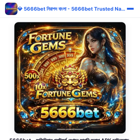
💎 5666bet নিরাপদ বাংলা - 5666bet Trusted Nagad Bonus