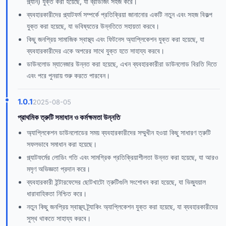
প্ল্যান) যুক্ত করা হয়েছে, যা ব্রাউজিং সহজ করে।
ব্যবহারকারীদের প্ল্যাটফর্ম সম্পর্কে প্রতিক্রিয়া জানানোর একটি নতুন এবং সহজ বিকল্প
যুক্ত করা হয়েছে, যা ভবিষ্যতের উন্নতিতে সহায়তা করবে।
কিছু জনপ্রিয় সামাজিক স্বাস্থ্য এবং ফিটনেস অ্যাপ্লিকেশন যুক্ত করা হয়েছে, যা
ব্যবহারকারীদের একে অপরের সাথে যুক্ত হতে সাহায্য করবে।
ডাউনলোড ম্যানেজার উন্নত করা হয়েছে, এখন ব্যবহারকারীরা ডাউনলোড বিরতি দিতে
এবং পরে পুনরায় শুরু করতে পারবেন।
1.0.1
2025-08-05
প্রাথমিক ত্রুটি সমাধান ও কর্মক্ষমতা উন্নতি
অ্যাপ্লিকেশন ডাউনলোডের সময় ব্যবহারকারীদের সম্মুখীন হওয়া কিছু সাধারণ ত্রুটি
সফলভাবে সমাধান করা হয়েছে।
প্ল্যাটফর্মের লোডিং গতি এবং সামগ্রিক প্রতিক্রিয়াশীলতা উন্নত করা হয়েছে, যা আরও
মসৃণ অভিজ্ঞতা প্রদান করে।
ব্যবহারকারী ইন্টারফেসের ছোটখাটো ত্রুটিগুলি সংশোধন করা হয়েছে, যা ভিজ্যুয়াল
ধারাবাহিকতা নিশ্চিত করে।
নতুন কিছু জনপ্রিয় স্বাস্থ্য ট্র্যাকিং অ্যাপ্লিকেশন যুক্ত করা হয়েছে, যা ব্যবহারকারীদের
সুস্থ থাকতে সাহায্য করবে।