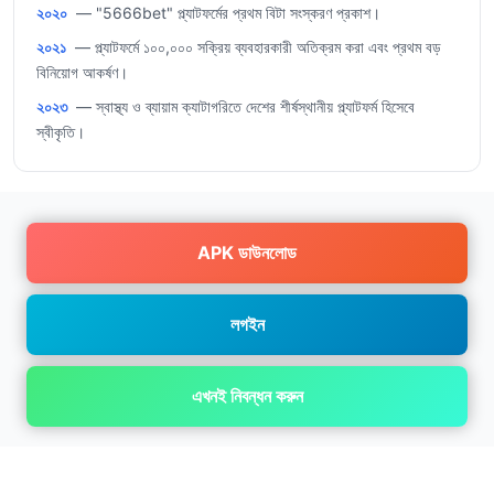
২০২০
— "5666bet" প্ল্যাটফর্মের প্রথম বিটা সংস্করণ প্রকাশ।
২০২১
— প্ল্যাটফর্মে ১০০,০০০ সক্রিয় ব্যবহারকারী অতিক্রম করা এবং প্রথম বড়
বিনিয়োগ আকর্ষণ।
২০২৩
— স্বাস্থ্য ও ব্যায়াম ক্যাটাগরিতে দেশের শীর্ষস্থানীয় প্ল্যাটফর্ম হিসেবে
স্বীকৃতি।
APK ডাউনলোড
লগইন
এখনই নিবন্ধন করুন