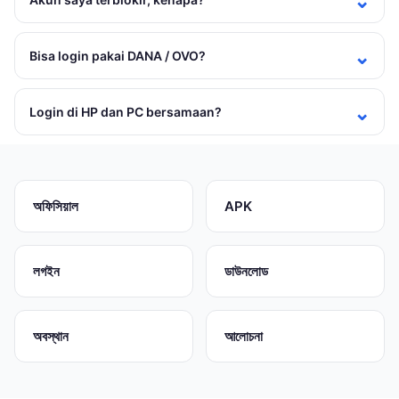
Bisa login pakai DANA / OVO?
Login di HP dan PC bersamaan?
অফিসিয়াল
APK
লগইন
ডাউনলোড
অবস্থান
আলোচনা