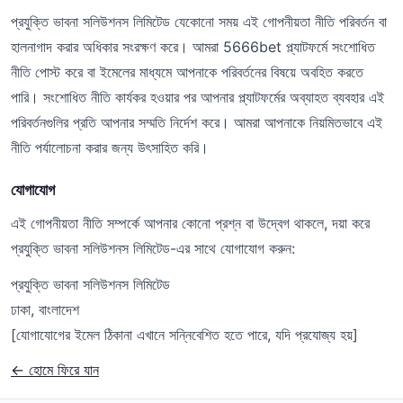
প্রযুক্তি ভাবনা সলিউশনস লিমিটেড যেকোনো সময় এই গোপনীয়তা নীতি পরিবর্তন বা
হালনাগাদ করার অধিকার সংরক্ষণ করে। আমরা 5666bet প্ল্যাটফর্মে সংশোধিত
নীতি পোস্ট করে বা ইমেলের মাধ্যমে আপনাকে পরিবর্তনের বিষয়ে অবহিত করতে
পারি। সংশোধিত নীতি কার্যকর হওয়ার পর আপনার প্ল্যাটফর্মের অব্যাহত ব্যবহার এই
পরিবর্তনগুলির প্রতি আপনার সম্মতি নির্দেশ করে। আমরা আপনাকে নিয়মিতভাবে এই
নীতি পর্যালোচনা করার জন্য উৎসাহিত করি।
যোগাযোগ
এই গোপনীয়তা নীতি সম্পর্কে আপনার কোনো প্রশ্ন বা উদ্বেগ থাকলে, দয়া করে
প্রযুক্তি ভাবনা সলিউশনস লিমিটেড-এর সাথে যোগাযোগ করুন:
প্রযুক্তি ভাবনা সলিউশনস লিমিটেড
ঢাকা, বাংলাদেশ
[যোগাযোগের ইমেল ঠিকানা এখানে সন্নিবেশিত হতে পারে, যদি প্রযোজ্য হয়]
← হোমে ফিরে যান