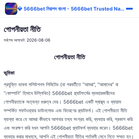
💎 5666bet নিরাপদ বাংলা - 5666bet Trusted Nagad Bonus
গোপনীয়তা নীতি
সর্বশেষ আপডেট: 2026-08-06
গোপনীয়তা নীতি
ভূমিকা
প্রযুক্তি ভাবনা সলিউশনস লিমিটেড (যা পরবর্তীতে “আমরা”, “আমাদের” বা
“কোম্পানি” হিসাবে উল্লিখিত) 5666bet প্ল্যাটফর্মের ব্যবহারকারীদের
গোপনীয়তাকে অত্যন্ত গুরুত্ব দেয়। 5666bet একটি স্বাস্থ্য ও ব্যায়াম
সম্পর্কিত সফটওয়্যার ডাউনলোড এবং বিতরণের প্ল্যাটফর্ম। এই গোপনীয়তা নীতি
ব্যাখ্যা করে যে আমরা কীভাবে আপনার তথ্য সংগ্রহ করি, ব্যবহার করি, প্রকাশ করি
এবং সংরক্ষণ করি যখন আপনি 5666bet প্ল্যাটফর্ম ব্যবহার করেন। 5666bet
ব্যবহার করার মাধ্যমে, আপনি এই গোপনীয়তা নীতির শর্তাবলী মেনে নিতে সম্মত হন।