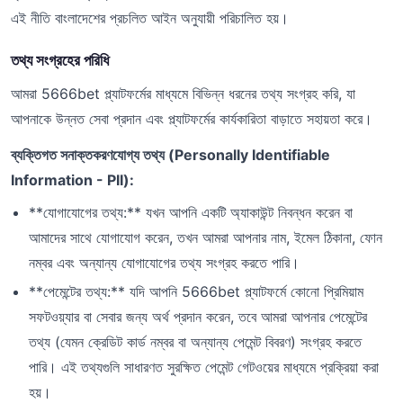
এই নীতি বাংলাদেশের প্রচলিত আইন অনুযায়ী পরিচালিত হয়।
তথ্য সংগ্রহের পরিধি
আমরা 5666bet প্ল্যাটফর্মের মাধ্যমে বিভিন্ন ধরনের তথ্য সংগ্রহ করি, যা
আপনাকে উন্নত সেবা প্রদান এবং প্ল্যাটফর্মের কার্যকারিতা বাড়াতে সহায়তা করে।
ব্যক্তিগত সনাক্তকরণযোগ্য তথ্য (Personally Identifiable
Information - PII):
**যোগাযোগের তথ্য:** যখন আপনি একটি অ্যাকাউন্ট নিবন্ধন করেন বা
আমাদের সাথে যোগাযোগ করেন, তখন আমরা আপনার নাম, ইমেল ঠিকানা, ফোন
নম্বর এবং অন্যান্য যোগাযোগের তথ্য সংগ্রহ করতে পারি।
**পেমেন্টের তথ্য:** যদি আপনি 5666bet প্ল্যাটফর্মে কোনো প্রিমিয়াম
সফটওয়্যার বা সেবার জন্য অর্থ প্রদান করেন, তবে আমরা আপনার পেমেন্টের
তথ্য (যেমন ক্রেডিট কার্ড নম্বর বা অন্যান্য পেমেন্ট বিবরণ) সংগ্রহ করতে
পারি। এই তথ্যগুলি সাধারণত সুরক্ষিত পেমেন্ট গেটওয়ের মাধ্যমে প্রক্রিয়া করা
হয়।